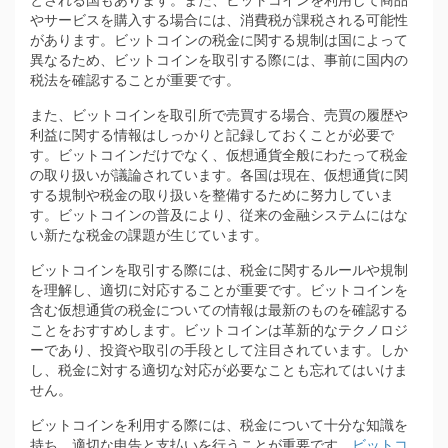
やサービスを購入する場合には、消費税が課税される可能性
があります。ビットコインの税金に関する規制は国によって
異なるため、ビットコインを取引する際には、事前に国内の
税法を確認することが重要です。
また、ビットコインを取引所で売買する場合、売買の履歴や
利益に関する情報はしっかりと記録しておくことが必要で
す。ビットコインだけでなく、仮想通貨全般にわたって税金
の取り扱いが議論されています。各国は現在、仮想通貨に関
する規制や税金の取り扱いを整備するために努力していま
す。ビットコインの普及により、従来の金融システムにはな
い新たな税金の課題が生じています。
ビットコインを取引する際には、税金に関するルールや規制
を理解し、適切に対応することが重要です。ビットコインを
含む仮想通貨の税金についての情報は最新のものを確認する
ことをおすすめします。ビットコインは革新的なテクノロジ
ーであり、投資や取引の手段として注目されています。しか
し、税金に対する適切な対応が必要なことも忘れてはいけま
せん。
ビットコインを利用する際には、税金について十分な知識を
持ち、適切な申告と支払いを行うことが重要です。
ビットコ