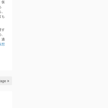
。仮
あ
る。
言も
避す
め、
、適
仮想
Page