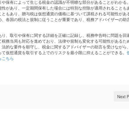
引や保有によって生じる税金の認識が不明瞭な部分があることがわかる
能性があり、一定期間保有した場合には特別な控除が適用されることも
こともあり、贈与税は仮想通貨の価格に基づいて課税される可能性があ
め、各国の税法と規制に従うことが重要であり、税務アドバイザーの助
あり、取引や保有に関する詳細を正確に記録し、税務申告時に問題を回
て税務当局も対応を進めており、法律や規制も変化する可能性があるた
、法的な要件を順守し、税金に関するアドバイザーの助言を受けながら
って仮想通貨を取引する上でのリスクを最小限に抑えることができる。
らこちら
Next 