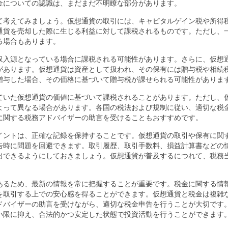
金についての認識は、まだまだ不明瞭な部分があります。
て考えてみましょう。仮想通貨の取引には、キャピタルゲイン税や所得
通貨を売却した際に生じる利益に対して課税されるものです。ただし、
る場合もあります。
収入源となっている場合に課税される可能性があります。さらに、仮想
があります。仮想通貨は資産として扱われ、その保有には贈与税や相続
贈与した場合、その価格に基づいて贈与税が課せられる可能性がありま
ていた仮想通貨の価値に基づいて課税されることがあります。ただし、
よって異なる場合があります。各国の税法および規制に従い、適切な税
に関する税務アドバイザーの助言を受けることもおすすめです。
イントは、正確な記録を保持することです。仮想通貨の取引や保有に関
告時に問題を回避できます。取引履歴、取引手数料、損益計算書などの
出できるようにしておきましょう。仮想通貨が普及するにつれて、税務
あるため、最新の情報を常に把握することが重要です。税金に関する情
を取引する上での安心感を得ることができます。仮想通貨と税金は複雑
ドバイザーの助言を受けながら、適切な税金申告を行うことが大切です
小限に抑え、合法的かつ安定した状態で投資活動を行うことができます