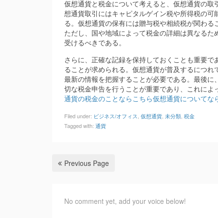
仮想通貨と税金について考えると、仮想通貨の取
想通貨取引にはキャピタルゲイン税や所得税の可
る。仮想通貨の保有には贈与税や相続税が関わる
ただし、国や地域によって税金の詳細は異なるた
受けるべきである。
さらに、正確な記録を保持しておくことも重要で
ることが求められる。仮想通貨が普及するにつれ
最新の情報を把握することが必要である。最後に
切な税金申告を行うことが重要であり、これによ
通貨の税金のことならこちら
仮想通貨についてな
Filed under:
ビジネス/オフィス
,
仮想通貨
,
未分類
,
税金
Tagged with:
通貨
Previous Page
No comment yet, add your voice below!