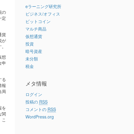
eラーニング研究所
税の
ビジネス/オフィス
一定
ビットコイン
マルチ商品
通貨
仮想通貨
税が
投資
す。
暗号資産
仮想
未分類
金申
税金
する
メタ情報
情報
当局
ログイン
投稿の
RSS
報を
コメントの
RSS
な関
WordPress.org
。こ
。