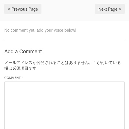
Previous Page
Next Page
No comment yet, add your voice below!
Add a Comment
メールアドレスが公開されることはありません。
*
が付いている
欄は必須項目です
COMMENT *