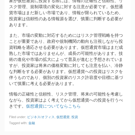
家が仮想通貨に投資する際には、情報の正確性と信頼性、リ
スク管理、規制環境の変化に対する注意が必要です。仮想通
貨市場はまだ新しい市場であり、情報が限られているため、
投資家は信頼性のある情報源を選び、慎重に判断する必要が
あります。
また、市場の変動に対応するためにはリスク管理戦略を持つ
ことが重要であり、政府や規制機関の動向も注視しながら投
資戦略を適応させる必要があります。仮想通貨市場はまだ成
熟した市場ではありませんが、成長の可能性があります。技
術の進化や市場の拡大によって普及が進むと予想されていま
すが、投資家は将来の価格変動に対しても注意を払い、冷静
な判断をする必要があります。仮想通貨への投資はリスクを
伴うものであり、個別の投資家のリスク許容度や目標に基づ
いて慎重に考える必要があります。
情報の正確性と信頼性、リスク管理、将来の可能性を考慮し
ながら、投資家はよく考えてから仮想通貨への投資を行うべ
きです。
仮想通貨についてならこちら
Filed under:
ビジネス/オフィス
,
仮想通貨
,
投資
Tagged with:
金融