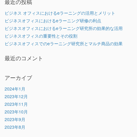
最近の投稿
ビジネス オフィスにおけるeラーニングの活用とメリット
ビジネスオフィスにおけるeラーニング研修の利点
ビジネスオフィスにおけるeラーニング研究所の効果的な活用
ビジネスオフィスの重要性とその役割
ビジネスオフィスでのeラーニング研究所とマルチ商品の効果
最近のコメント
アーカイブ
2024年1月
2023年12月
2023年11月
2023年10月
2023年9月
2023年8月