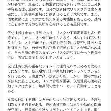
が肝要です。最後に、仮想通貨に投資を行う際には自己分析
や資産管理が重要です。自分の投資目標やリスク許容度を明
確にし、投資額を適切に分散させることが大切です。また、
価格変動によって大きな損失を被る可能性もあるため、感情
に左右されず冷静な判断を心がけることも重要です。
仮想通貨は未知の世界であり、リスクや不確定要素も多い投
資です。しかし、その分可能性も大きく、成功すれば高い利
益を得ることも可能です。投資を行う際には綿密な計画と情
報収集を行い、自分自身の判断で行動することが求められま
す。自分自身の投資スタイルやリスク許容度に合った投資を
行い、着実に資産を増やしていきましょう。
仮想通貨投資の重要なポイントと注意点をまとめると次のよ
うになります。仮想通貨は非中央集権的なトランザクション
を行うため、自由度の高い投資が可能。しかし、価格の急変
が頻繁に起こるため、リスク管理が重要。仮想通貨の価格変
動リスクは大きく、短期間で数十パーセント変動することも
ある。
投資を検討する際には自分のリスク許容度を考慮し、冷静な
判断をする必要がある。仮想通貨市場には規制や法的な問題
が存在し、投資家に不利な状況をもたらすこともある。取引