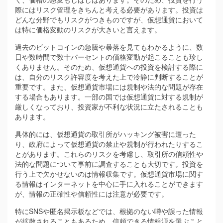
際にはリスク管理をきちんと考える必要があります。投資は
どんな分野でもリスクがつきものですが、仮想通貨において
は特に価格変動のリスクが大きいと言えます。
過去のビットコインの急騰や暴落を見てもわかるように、数
日や数時間で数十パーセントの価格変動が起こることも珍し
くありません。そのため、仮想通貨への投資を検討する際に
は、自分のリスク許容度を考えた上で冷静に判断することが
重要です。また、仮想通貨市場には規制や法的な問題が存在
する場合もあります。一部の国では仮想通貨に対する規制が
厳しくなっており、投資家が不利な状況に立たされることも
あります。
具体的には、仮想通貨の取引所がハッキング被害に遭った
り、政府によって仮想通貨の禁止や規制が行われたりするこ
とがあります。これらのリスクを考慮し、取引所の信頼性や
法的な問題について事前に調査することも大切です。投資を
行う上で欠かせないのは情報収集です。仮想通貨市場に関す
る情報はインターネットを中心に手に入れることができます
が、情報の正確性や信頼性には注意が必要です。
特にSNSや匿名掲示板などでは、根拠のない噂や誤った情報
が拡散されることもあるため、信頼できる情報源を選ぶこと