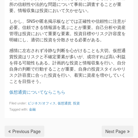
所の信頼性や法的な問題について事前に調査することが重
要。情報収集は投資において欠かせない。
しかし、SNSや匿名掲示板などでは正確性や信頼性に注意が
必要。信頼できる情報源を選ぶことが重要。自己分析や資産
管理は投資において重要な要素。投資目標やリスク許容度を
明確にし、適切に投資を分散させる必要がある。
感情に左右されず冷静な判断を心がけることも大切。仮想通
貨投資はリスクと不確定要素が多いが、成功すれば高い利益
を得る可能性もある。計画的な投資と情報収集を行い、自分
自身の判断で行動することが重要。自身の投資スタイルやリ
スク許容度に合った投資を行い、着実に資産を増やしていく
ことを目指そう。
仮想通貨についてならこちら
Filed under:
ビジネス/オフィス
,
仮想通貨
,
投資
Tagged with:
金融
Previous Page
Next Page